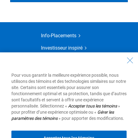
Info-Placements
Investisseur inspiré
Planification financière
MonConseiller
Pour vous garantir la meilleure expérience possible, nous
utilisons des témoins et des technologies similaires sur notre
site. Certains sont essentiels pour assurer son
fonctionnement optimal et sa protection, tandis que d’autres
Afficher le déni de responsabilité
sont facultatifs et servent à offrir une expérience
personnalisée. Sélectionnez «
Accepter tous les témoins
»
pour profiter d’une expérience optimisée ou «
Gérer les
paramètres des témoins
» pour apporter des modifications.
Site Web de la Banque Royale du Canada, © 1995-2026
Protection des renseignements et Sécurité
Conditions d'utilisation
Accessibilité