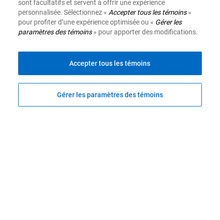
sont facultatifs et servent à offrir une expérience
personnalisée. Sélectionnez «
Accepter tous les témoins
»
pour profiter d’une expérience optimisée ou «
Gérer les
paramètres des témoins
» pour apporter des modifications.
Info-Placements
Investisseur inspiré
Accepter tous les témoins
Planification financière
MonConseiller
Gérer les paramètres des témoins
Afficher le déni de responsabilité
Site Web de la Banque Royale du Canada, © 1995-2026
Protection des renseignements et Sécurité
Conditions d'utilisation
Accessibilité