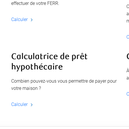
effectuer de votre FERR.
C
a
Calculer
m
C
Calculatrice de prêt
hypothécaire
À
a
Combien pouvez-vous vous permettre de payer pour
votre maison ?
C
Calculer