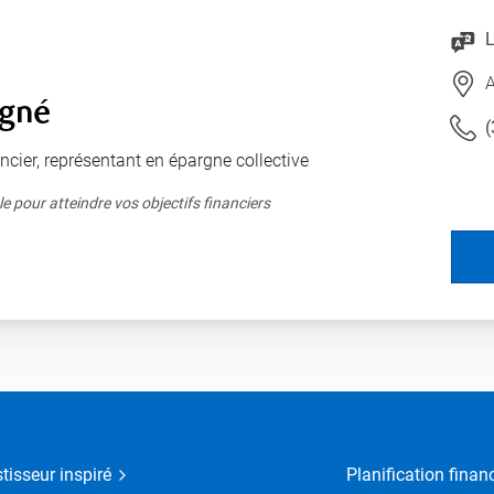
L
agné
(
ancier, représentant en épargne collective
e pour atteindre vos objectifs financiers
stisseur inspiré
Planification finan