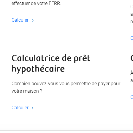
effectuer de votre FERR.
C
a
Calculer
m
C
Calculatrice de prêt
hypothécaire
À
a
Combien pouvez-vous vous permettre de payer pour
votre maison ?
C
Calculer