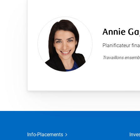
Annie G
Planificateur fin
Travaillons ensembl
Info-Placements
Inve