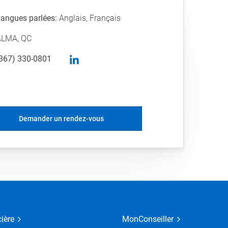
angues parlées:
Anglais, Français
ALMA, QC
linkedin
367) 330-0801
Demander un rendez-vous
cière
MonConseiller